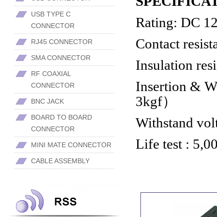
SPECIFICA
USB TYPE C
Rating: DC 1
CONNECTOR
Contact resist
RJ45 CONNECTOR
SMA CONNECTOR
Insulation res
RF COAXIAL
Insertion &
Wi
CONNECTOR
3kgf
）
BNC JACK
BOARD TO BOARD
Withstand vo
CONNECTOR
Life test : 5,0
MINI MATE CONNECTOR
CABLE ASSEMBLY