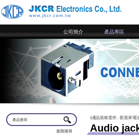
公司簡介
產品專區
蒞臨
京政電子~ 網站上僅為一部分規格，倘若有產品規格需求，歡迎來電洽談或
Audio jack
進階搜尋