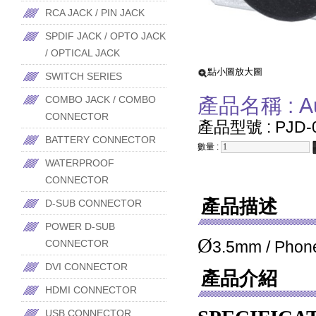
RCA JACK / PIN JACK
SPDIF JACK / OPTO JACK
/ OPTICAL JACK
點小圖放大圖
SWITCH SERIES
COMBO JACK / COMBO
產品名稱 : Audi
CONNECTOR
產品型號 : PJD-0
BATTERY CONNECTOR
數量 :
WATERPROOF
CONNECTOR
產品描述
D-SUB CONNECTOR
POWER D-SUB
Ø
CONNECTOR
3.5mm / Phone 
DVI CONNECTOR
產品介紹
HDMI CONNECTOR
USB CONNECTOR