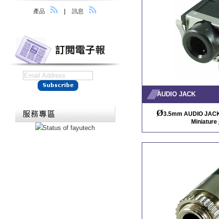
產品
|
訊息
AUDIO JACK
Ø
3.5mm AUDIO JACK /
Miniature 