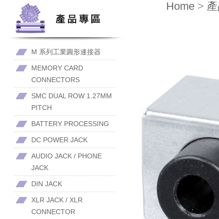
Home
>
產
M 系列工業圓形連接器
MEMORY CARD
CONNECTORS
SMC DUAL ROW 1.27MM
PITCH
BATTERY PROCESSING
DC POWER JACK
AUDIO JACK / PHONE
JACK
DIN JACK
XLR JACK / XLR
CONNECTOR