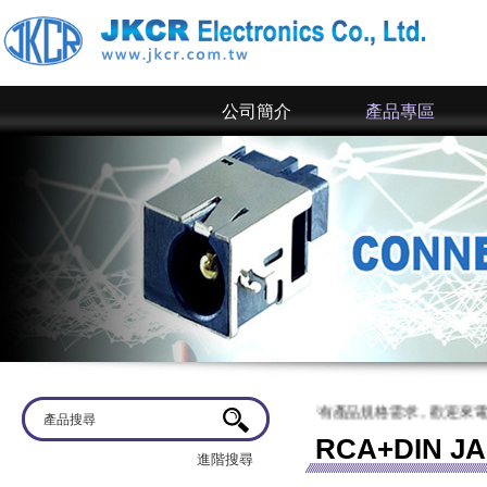
公司簡介
產品專區
迎蒞臨
京政電子~ 網站上僅為一部分規格，倘若有產品規格需求，歡迎來電洽談
RCA+DIN J
進階搜尋