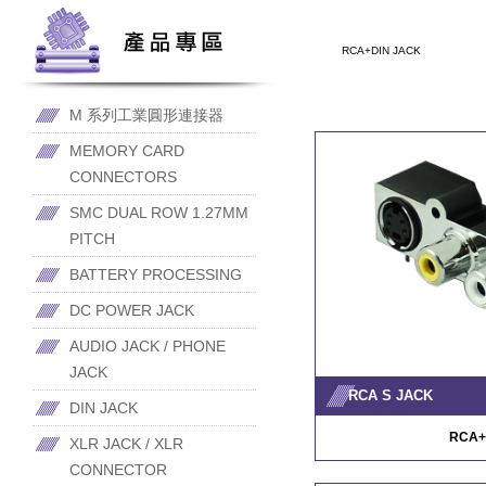
RCA+DIN JACK
M 系列工業圓形連接器
MEMORY CARD
CONNECTORS
SMC DUAL ROW 1.27MM
PITCH
BATTERY PROCESSING
DC POWER JACK
AUDIO JACK / PHONE
JACK
RCA S JACK
DIN JACK
RCA+
XLR JACK / XLR
CONNECTOR