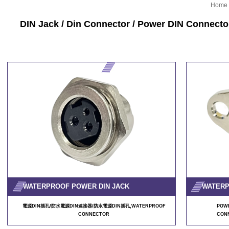
Home
DIN Jack / Din Connector / Power DIN Connecto
WATERPROOF POWER DIN JACK
WATERP
電源DIN插孔/防水電源DIN連接器/防水電源DIN插孔,WATERPROOF
POWE
CONNECTOR
CON