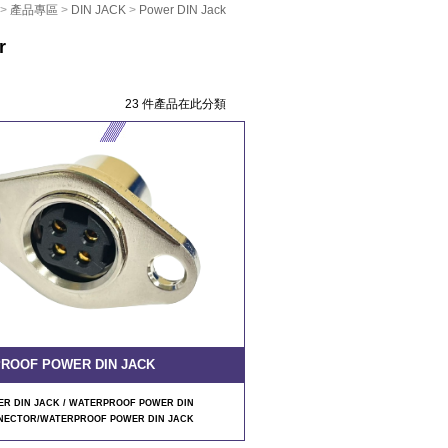
>
產品專區
>
DIN JACK
>
Power DIN Jack
r
23 件產品在此分類
ROOF POWER DIN JACK
R DIN JACK / WATERPROOF POWER DIN
NECTOR/WATERPROOF POWER DIN JACK