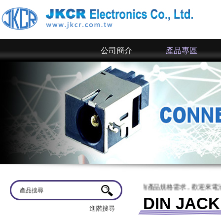
公司簡介
產品專區
蒞臨
京政電子~ 網站上僅為一部分規格，倘若有產品規格需求，歡迎來電洽談
DIN JACK
進階搜尋