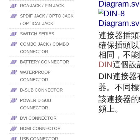
RCA JACK / PIN JACK
SPDIF JACK / OPTO JACK
/ OPTICAL JACK
連接器插頭
SWITCH SERIES
確保插頭以
COMBO JACK / COMBO
CONNECTOR
相同，不能
BATTERY CONNECTOR
DIN
這個設
WATERPROOF
DIN連接
CONNECTOR
器。不同標
D-SUB CONNECTOR
該連接器的
POWER D-SUB
頻上。
CONNECTOR
DVI CONNECTOR
資料來源
HDMI CONNECTOR
科
https://zh.w
USB CONNECTOR