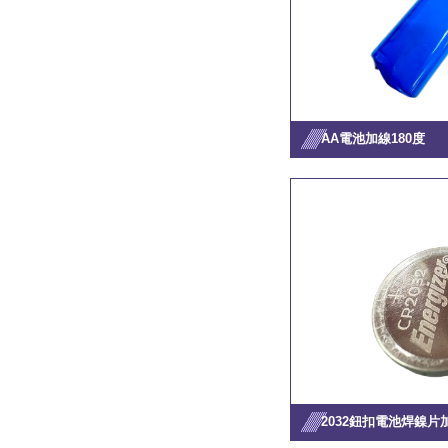
AA電池加線180度
2032鈕扣電池焊鎳片