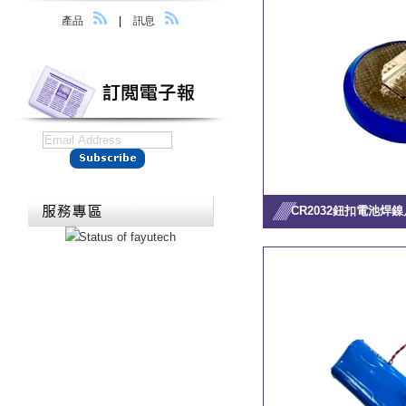
產品
|
訊息
CR2032鈕扣電池焊