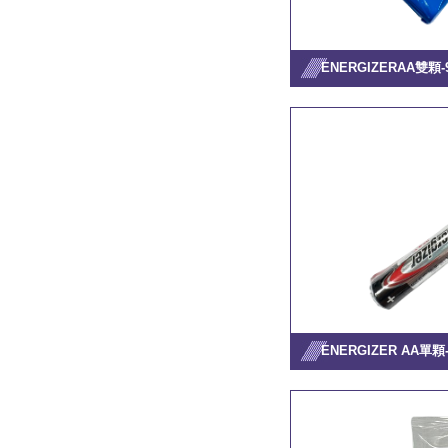
ENERGIZERAA雙顆
ENERGIZER AA單顆