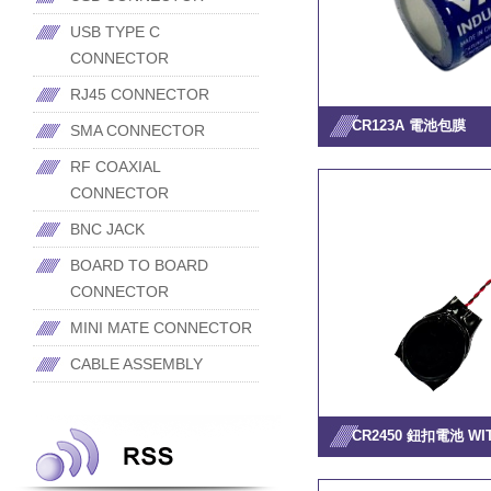
USB TYPE C
CONNECTOR
RJ45 CONNECTOR
CR123A 電池包膜
SMA CONNECTOR
RF COAXIAL
CONNECTOR
BNC JACK
BOARD TO BOARD
CONNECTOR
MINI MATE CONNECTOR
CABLE ASSEMBLY
CR2450 鈕扣電池 WIT