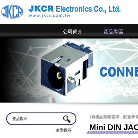
公司簡介
產品專區
蒞臨
京政電子~ 網站上僅為一部分規格，倘若有產品規格需求，歡迎來電洽談或
Mini DIN JA
進階搜尋