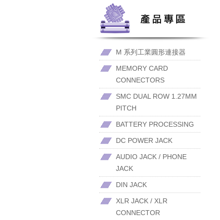
M 系列工業圓形連接器
MEMORY CARD
CONNECTORS
SMC DUAL ROW 1.27MM
PITCH
BATTERY PROCESSING
DC POWER JACK
AUDIO JACK / PHONE
JACK
DIN JACK
XLR JACK / XLR
CONNECTOR