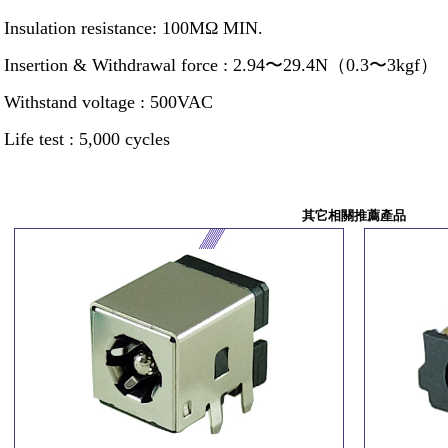
Insulation resistance:
100M
Ω
MIN.
Insertion &
Withdrawal force :
2.94
〜
29.4N
（
0.3
〜
3kgf
）
Withstand voltage : 500VAC
Life test : 5,000 cycles
其它相關推薦產品