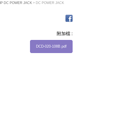
IP DC POWER JACK
> DC POWER JACK
附加檔 :
DCD-020-108B.pdf