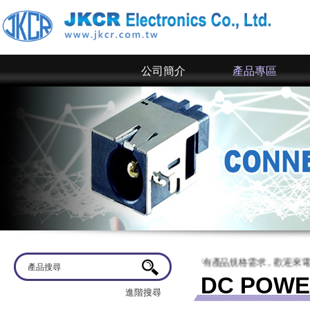
公司簡介
產品專區
迎蒞臨
京政電子~ 網站上僅為一部分規格，倘若有產品規格需求，歡迎來電洽談
DC POWE
進階搜尋