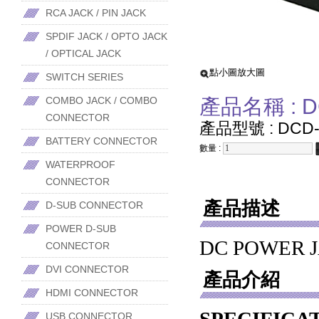
RCA JACK / PIN JACK
SPDIF JACK / OPTO JACK
/ OPTICAL JACK
點小圖放大圖
SWITCH SERIES
COMBO JACK / COMBO
產品名稱 : D
CONNECTOR
產品型號 : DCD-
BATTERY CONNECTOR
數量 :
WATERPROOF
CONNECTOR
產品描述
D-SUB CONNECTOR
POWER D-SUB
DC POWER J
CONNECTOR
DVI CONNECTOR
產品介紹
HDMI CONNECTOR
USB CONNECTOR