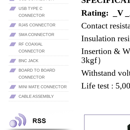
SPECIFICA
USB TYPE C
Rating: _V 
CONNECTOR
Contact resist
RJ45 CONNECTOR
SMA CONNECTOR
Insulation res
RF COAXIAL
Insertion &
Wi
CONNECTOR
3kgf
）
BNC JACK
BOARD TO BOARD
Withstand vo
CONNECTOR
Life test : 5,0
MINI MATE CONNECTOR
CABLE ASSEMBLY