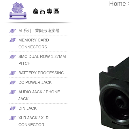
Home
M 系列工業圓形連接器
MEMORY CARD
CONNECTORS
SMC DUAL ROW 1.27MM
PITCH
BATTERY PROCESSING
DC POWER JACK
AUDIO JACK / PHONE
JACK
DIN JACK
XLR JACK / XLR
CONNECTOR