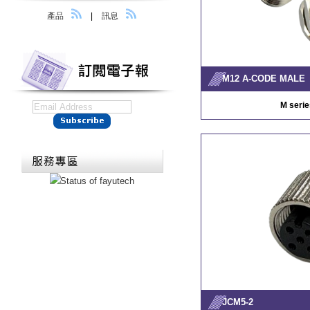
產品
|
訊息
M12 A-CODE MALE
M serie
JCM5-2