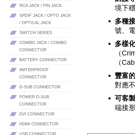
RCA JACK / PIN JACK
境下
SPDIF JACK / OPTO JACK
多種
/ OPTICAL JACK
號、
SWITCH SERIES
多樣
COMBO JACK / COMBO
CONNECTOR
（Cri
BATTERY CONNECTOR
（Cab
WATERPROOF
豐富
CONNECTOR
對應
D-SUB CONNECTOR
可客製
POWER D-SUB
CONNECTOR
端接
DVI CONNECTOR
HDMI CONNECTOR
USB CONNECTOR